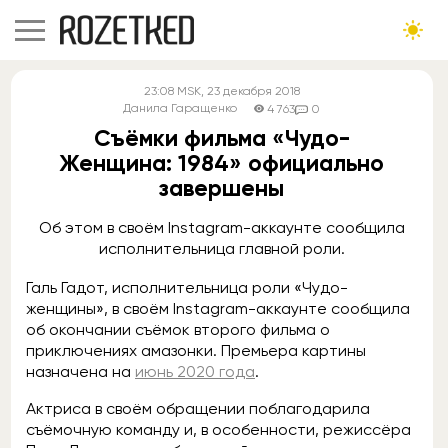
23:08
MSK
, 23 декабря 2018
Данила Гаращенко
4 763
0
Съёмки фильма «Чудо-
Женщина: 1984» официально
завершены
Об этом в своём Instagram-аккаунте сообщила
исполнительница главной роли.
Галь Гадот, исполнительница роли «Чудо-
женщины», в своём Instagram-аккаунте сообщила
об окончании съёмок второго фильма о
приключениях амазонки. Премьера картины
назначена на
июнь 2020 года
.
Актриса в своём обращении поблагодарила
съёмочную команду и, в особенности, режиссёра