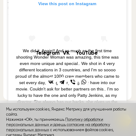
Анонс фильма с осени 2019 на лето 2020
View this post on Instagram
перенесли не случайно — впереди ещё досъёмка
сцен, но где и когда это произойдёт, неизвестно.
кино
Подписывайтесь на Rozetked в
We did it. Again!! And as much as the first time
Telegram
,
VK
и
YouTube
.
shooting Wonder Woman was amazing, this time was
even more unique and special.. We shot in 4 very
different locations in 3 countries, and I'm so soooo
Поделитесь публикацией с друзьями
proud of the almost 1000 crew members who came to
set every day, giving everything they have into our
movie. Couldn't ask for better partners on this.. I'm so
lucky to have the one and only Patty Jenkins, as my
director. She always has our backs, she gives us the
wings to dare, and everyday she helped us find the
Мы используем cookies, Яндекс Метрику для улучшения работы
most creative version of ourselves .. I am so grateful to
контакты
сайта.
реклама
о проекте
Нажимая «ОК», ты принимаешь
Политику обработки
call her my friend. And to our AMAZINGly talented cast
персональных данных и даешь согласие на обработку
Rozetked © 2026
who made every day enjoyable and fun, thank you!
персональных данных
с использованием файлов cookies,
Пользовательское соглашение
Honestly.. Words cannot describe this experience..
системы Яндекс Метрика.