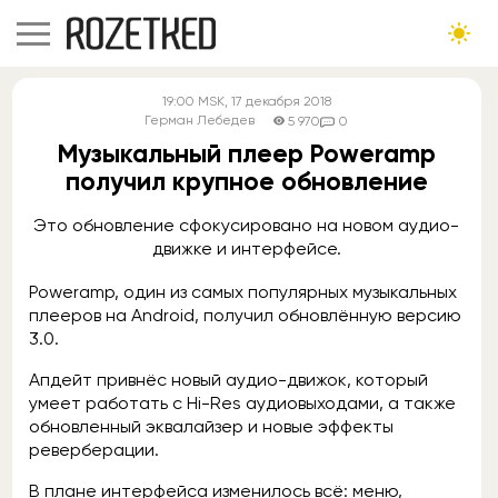
19:00
MSK
, 17 декабря 2018
Герман Лебедев
5 970
0
Музыкальный плеер Poweramp
получил крупное обновление
Это обновление сфокусировано на новом аудио-
движке и интерфейсе.
Poweramp, один из самых популярных музыкальных
плееров на Android, получил обновлённую версию
3.0.
Апдейт привнёс новый аудио-движок, который
умеет работать с Hi-Res аудиовыходами, а также
обновленный эквалайзер и новые эффекты
реверберации.
В плане интерфейса изменилось всё: меню,