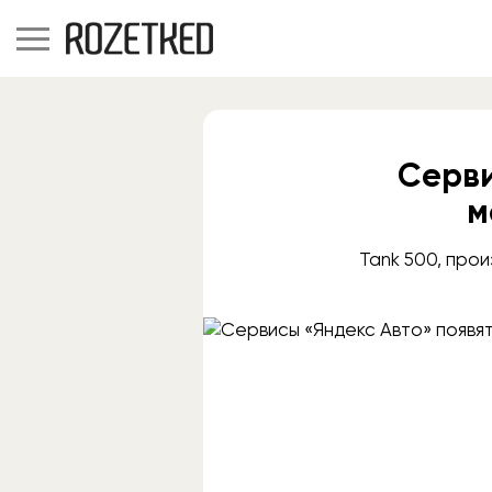
Серви
м
Tank 500, про