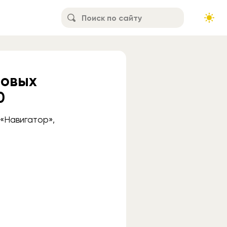
новых
0
 «Навигатор»,