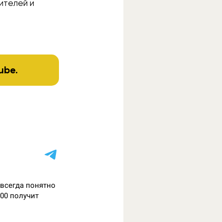
ителей и
ube
.