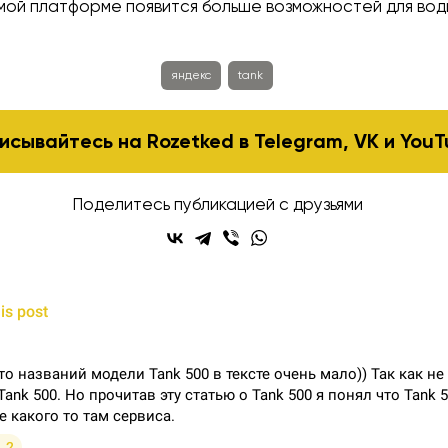
амой платформе появится больше возможностей для вод
яндекс
tank
исывайтесь на Rozetked в
Telegram
,
VK
и
YouT
Поделитесь публикацией с друзьями