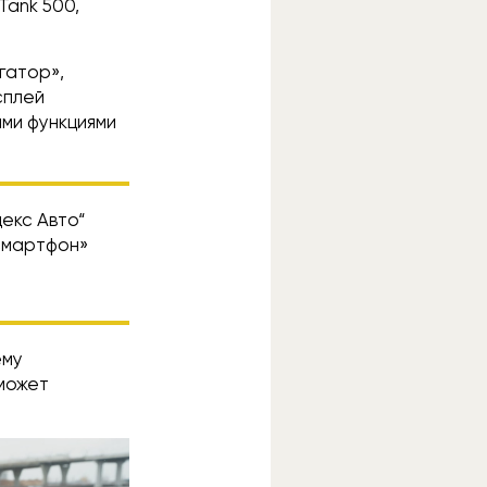
Tank 500,
гатор»,
сплей
ыми функциями
екс Авто“
 смартфон»
ему
может