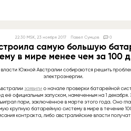
22:30
MSK
, 23 ноября 2017
Павел Сумцов
0
остроила самую большую бат
ему в мире менее чем за 100 
 власти Южной Австралии собираются решить пробле
электроэнергии.
Австралии
заявили
о начале проверки батарейной сист
 её официальным запуском, намеченным на 1 декабря. 
ыиграл пари, заключённое в марте этого года. Оно гла
амую крупную батарейную систему в мире в течение 10
исания контракта, либо австралийские власти получат