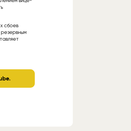
влением вице-
ть
х сбоев
т резервным
ставляет
ube
.