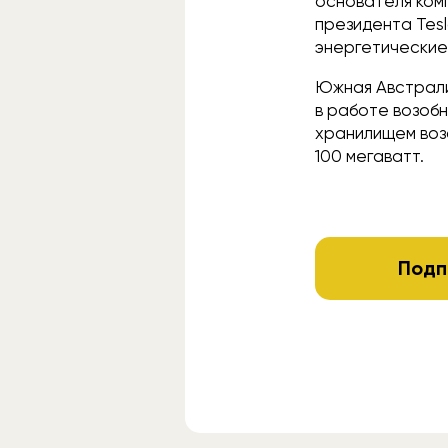
основателя комп
президента Tes
энергетические
Южная Австрали
в работе возобн
хранилищем воз
100 мегаватт.
Подп