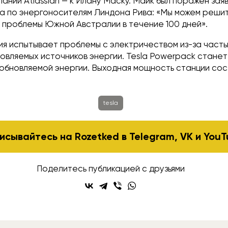
ании Atlassian — к Илану Маску. Майк был поражен зая
la по энергоносителям Линдона Рива: «Мы можем реши
 проблемы Южной Австралии в течение 100 дней».
я испытывает проблемы с электричеством из-за часты
овляемых источников энергии. Tesla Powerpack стане
обновляемой энергии. Выходная мощность станции со
tesla
исывайтесь на Rozetked в
Telegram
,
VK
и
YouT
Поделитесь публикацией с друзьями