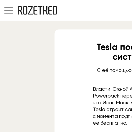
Tesla п
сист
С её помощью
Власти Южной 
Powerpack перед
что Илан Маск в
Tesla строит с
с момента подп
её бесплатно.