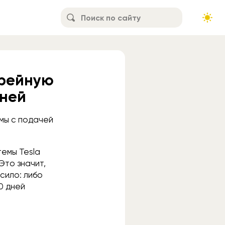
арейную
дней
мы с подачей
емы Tesla
Это значит,
сило: либо
0 дней