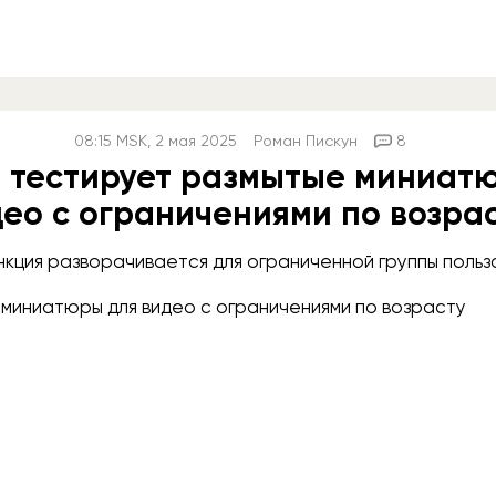
08:15
MSK
, 2 мая 2025
Роман Пискун
8
 тестирует размытые миниат
ео с ограничениями по возра
кция разворачивается для ограниченной группы польз