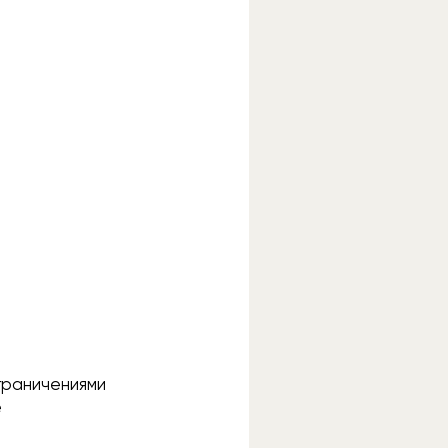
граничениями
е