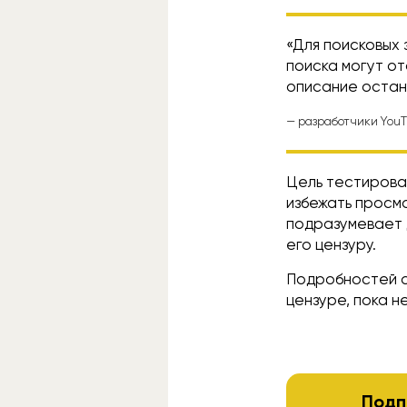
«Для поисковых
поиска могут о
описание остан
— разработчики You
Цель тестирова
избежать просм
подразумевает 
его цензуру.
Подробностей о
цензуре, пока не
Подп