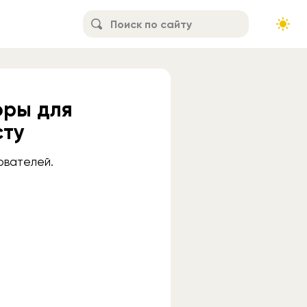
юры для
сту
ователей.