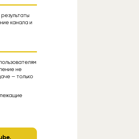
 результаты
ние канала и
 пользователям
вление не
аче — только
длежащие
ube
.