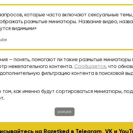
 запросов, которые часто включают сексуальные темы,
тображать размытые миниатюры. Название видео, назва
утся видимыми»
Tube
ния — понять, помогают ли такие размытые миниатюры
отр нежелательного контента.
Сообщается
, что обно
дополнительную фильтрацию контента в поисковой выд
 том, как именно будут сортироваться миниатюры, по
т.
youtube
исывайтесь на Rozetked в
Telegram
,
VK
и
YouT