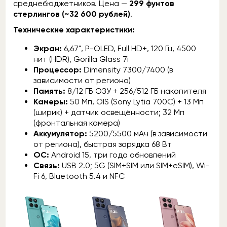
среднебюджетников. Цена —
299 фунтов
стерлингов (~32 600 рублей)
.
Технические характеристики:
Экран:
6,67", P-OLED, Full HD+, 120 Гц, 4500
нит (HDR), Gorilla Glass 7i
Процессор:
Dimensity 7300/7400 (в
зависимости от региона)
Память:
8/12 ГБ ОЗУ + 256/512 ГБ накопителя
Камеры:
50 Мп, OIS (Sony Lytia 700C) + 13 Мп
(ширик) + датчик освещённости; 32 Мп
(фронтальная камера)
Аккумулятор:
5200/5500 мАч (в зависимости
от региона), быстрая зарядка 68 Вт
ОС:
Android 15, три года обновлений
Связь:
USB 2.0; 5G (SIM+SIM или SIM+eSIM), Wi-
Fi 6, Bluetooth 5.4 и NFC