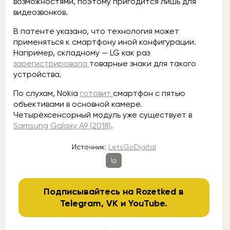
возможностями, поэтому пригодится лишь для
видеозвонков.
В патенте указано, что технология может
применяться к смартфону иной конфигурации.
Например, складному — LG как раз
зарегистрировала
товарные знаки для такого
устройства.
По слухам, Nokia
готовит
смартфон с пятью
объективами в основной камере.
Четырёхсенсорный модуль уже существует в
Samsung Galaxy A9 (2018)
.
Источник:
LetsGoDigital
lg
Подписывайтесь на Rozetked в
Telegram
,
VK
и
YouTube
.