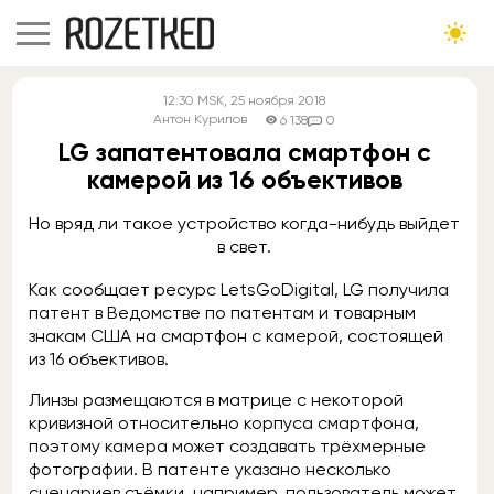
12:30
MSK
, 25 ноября 2018
Антон Курилов
6 138
0
LG запатентовала смартфон с
камерой из 16 объективов
Но вряд ли такое устройство когда-нибудь выйдет
в свет.
Как сообщает ресурс LetsGoDigital, LG получила
патент в Ведомстве по патентам и товарным
знакам США на смартфон с камерой, состоящей
из 16 объективов.
Линзы размещаются в матрице с некоторой
кривизной относительно корпуса смартфона,
поэтому камера может создавать трёхмерные
фотографии. В патенте указано несколько
сценариев съёмки, например, пользователь может