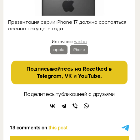
Презентация серии iPhone 17 должна состояться
осенью текущего года.
Источник:
weibo
apple
iPhone
Подписывайтесь на Rozetked в
Telegram
,
VK
и
YouTube
.
Поделитесь публикацией с друзьями