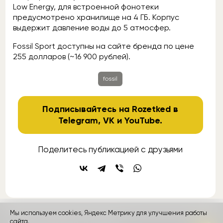
Low Energy, для встроенной фонотеки
предусмотрено хранилище на 4 ГБ. Корпус
выдержит давление воды до 5 атмосфер.
Fossil Sport доступны на сайте бренда по цене
255 долларов (~16 900 рублей).
fossil
Подписывайтесь на Rozetked в
Telegram
,
VK
и
YouTube
.
Поделитесь публикацией с друзьями
Мы используем cookies, Яндекс Метрику для улучшения работы
контакты
реклама
о проекте
сайта.