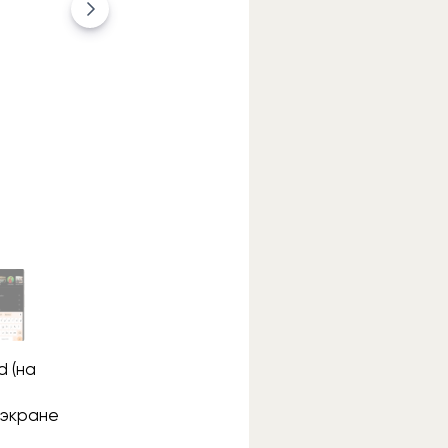
d (на
 экране