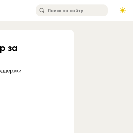
p за
поддержки