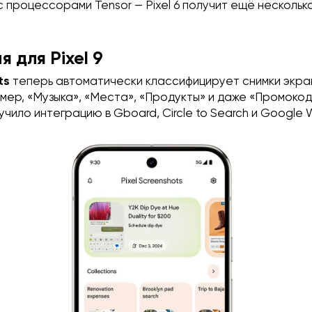
l с процессорами Tensor — Pixel 6 получит ещё несколь
 для Pixel 9
ots
теперь автоматически классифицирует снимки экра
мер, «Музыка», «Места», «Продукты» и даже «Промокод
чило интеграцию в Gboard, Circle to Search и Google W