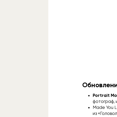
Обновления
Portrait M
фотограф, 
Made You L
из «Голово