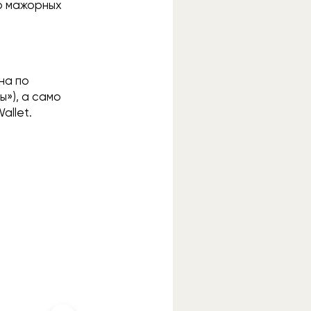
ко мажорных
на по
ы»), а само
allet.