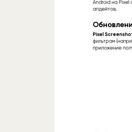
Android на Pixe
апдейтов.
Обновления
Pixel Screensh
фильтрам (напри
приложение полу