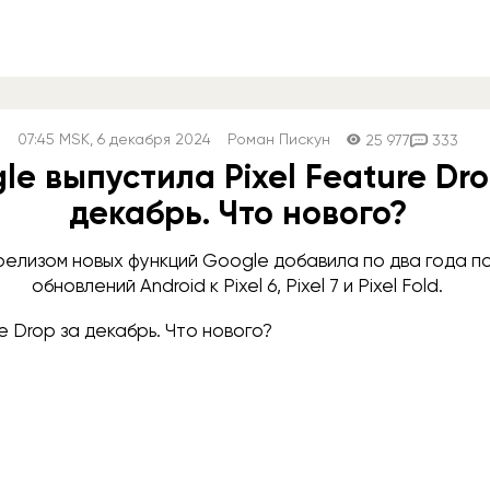
07:45
MSK
, 6 декабря 2024
Роман Пискун
25 977
333
le выпустила Pixel Feature Dro
декабрь. Что нового?
релизом новых функций Google добавила по два года 
обновлений Android к Pixel 6, Pixel 7 и Pixel Fold.