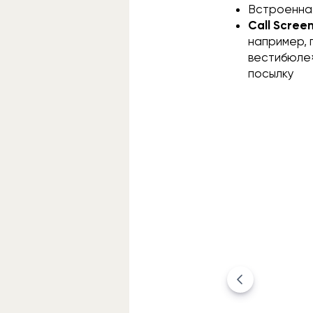
Встроенная
Call Scree
например, 
вестибюле»
посылку