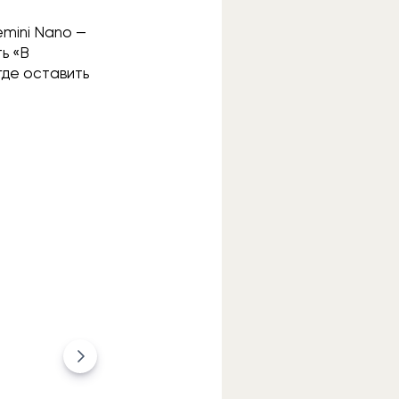
mini Nano —
ь «В
где оставить