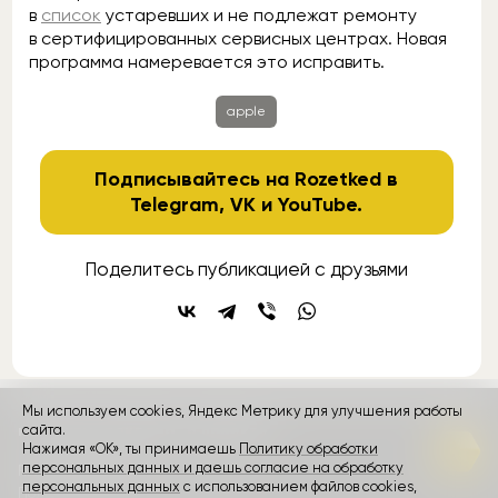
в
список
устаревших и не подлежат ремонту
в сертифицированных сервисных центрах. Новая
программа намеревается это исправить.
apple
Подписывайтесь на Rozetked в
Telegram
,
VK
и
YouTube
.
Поделитесь публикацией с друзьями
Мы используем cookies, Яндекс Метрику для улучшения работы
контакты
сайта.
реклама
о проекте
Нажимая «ОК», ты принимаешь
Политику обработки
персональных данных и даешь согласие на обработку
Rozetked © 2026
персональных данных
с использованием файлов cookies,
Пользовательское соглашение