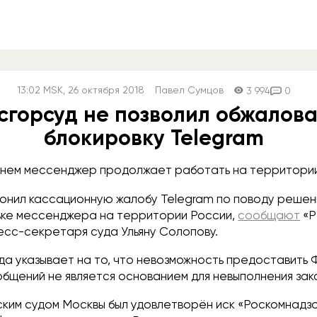
13:02
MSK
, 26 октября 2018
Павел Сумцов
3 994
0
сгорсуд не позволил обжалова
блокировку Telegram
нем мессенджер продолжает работать на территории
онил кассационную жалобу Telegram по поводу решен
вке мессенджера на территории России,
сообщают
«Р
есс-секретаря суда Ульяну Солопову.
да указывает на то, что невозможность предоставить 
бщений не является основанием для невыполнения зак
нским судом Москвы был удовлетворён иск «Роскомнадз