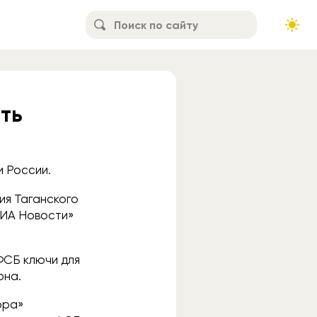
ть
 России.
ия Таганского
ИА Новости»
ФСБ ключи для
она.
ора»