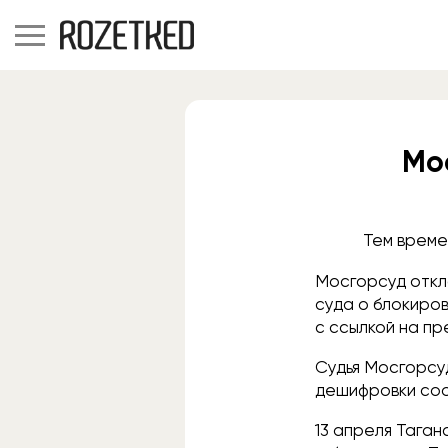
Мо
Тем време
Мосгорсуд откл
суда о блокиро
с ссылкой на пр
Судья Мосгорсу
дешифровки соо
13 апреля Тага