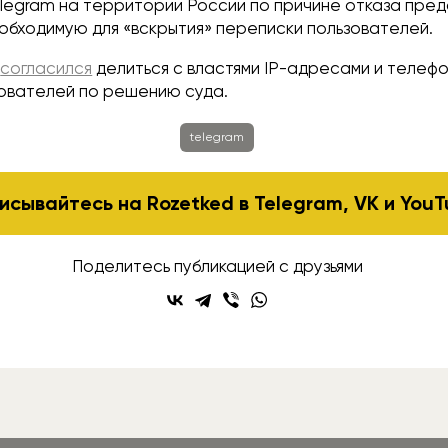
elegram на территории России по причине отказа пре
обходимую для «вскрытия» переписки пользователей.
m
согласился
делиться с властями IP-адресами и телеф
ователей по решению суда.
telegram
исывайтесь на Rozetked в
Telegram
,
VK
и
YouT
Поделитесь публикацией с друзьями