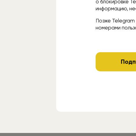
о блокировке T
информацию, не
Позже Telegra
номерами польз
Подп