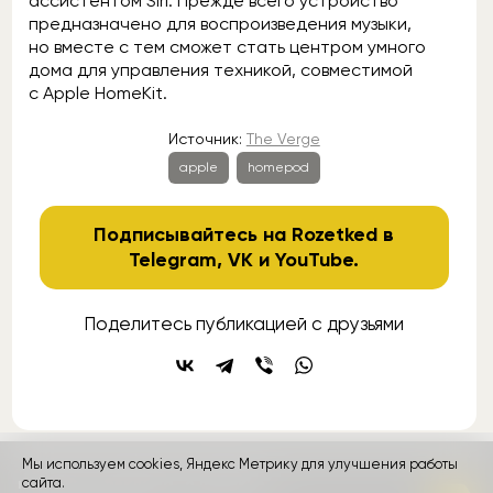
ассистентом Siri. Прежде всего устройство
предназначено для воспроизведения музыки,
но вместе с тем сможет стать центром умного
дома для управления техникой, совместимой
с Apple HomeKit.
Источник:
The Verge
apple
homepod
Подписывайтесь на Rozetked в
Telegram
,
VK
и
YouTube
.
Поделитесь публикацией с друзьями
Мы используем cookies, Яндекс Метрику для улучшения работы
контакты
сайта.
реклама
о проекте