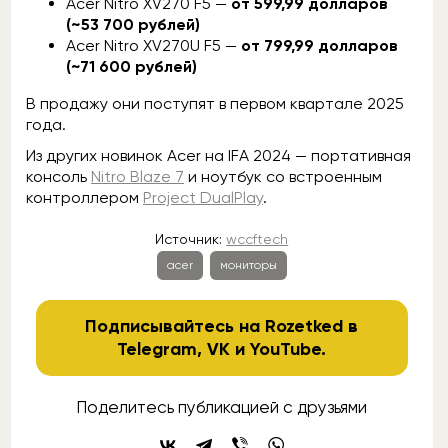
Acer Nitro XV270 F5 —
от 599,99 долларов
(~53 700 рублей)
Acer Nitro XV270U F5 —
от 799,99 долларов
(~71 600 рублей)
В продажу они поступят в первом квартале 2025
года.
Из других новинок Acer на IFA 2024 — портативная
консоль
Nitro Blaze 7
и ноутбук со встроенным
контроллером
Project DualPlay
.
Источник:
wccftech
acer
мониторы
Подписывайтесь на Rozetked в
Telegram
,
VK
и
YouTube
.
Поделитесь публикацией с друзьями