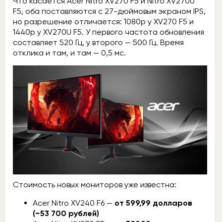
Что касается Acer Nitro XV270 F5 и Nitro XV270U
F5, оба поставляются с 27-дюймовым экраном IPS,
но разрешение отличается: 1080p у XV270 F5 и
1440p у XV270U F5. У первого частота обновления
составляет 520 Гц, у второго — 500 Гц. Время
отклика и там, и там — 0,5 мс.
Стоимость новых мониторов уже известна:
Acer Nitro XV240 F6 —
от 599,99 долларов
(~53 700 рублей)