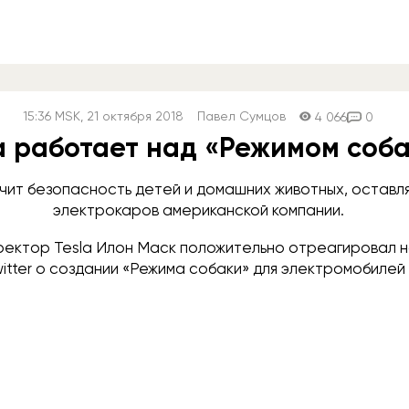
15:36
MSK
, 21 октября 2018
Павел Сумцов
4 066
0
a работает над «Режимом соб
чит безопасность детей и домашних животных, оставл
электрокаров американской компании.
ректор Tesla Илон Маск положительно отреагировал 
itter о создании «Режима собаки» для электромобилей