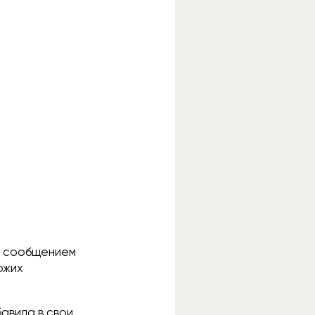
 с сообщением
ожих
бавила в свои