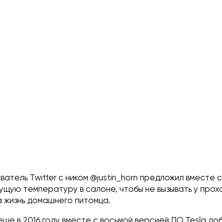
ватель Twitter с ником @justin_horn предложил вместе
ущую температуру в салоне, чтобы не вызывать у прох
а жизнь домашнего питомца.
щё в 2016 году вместе с восьмой версией ПО Tesla до