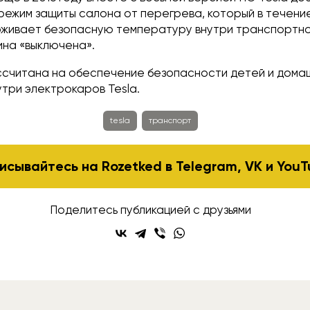
режим защиты салона от перегрева, который в течени
живает безопасную температуру внутри транспортно
ина «выключена».
ссчитана на обеспечение безопасности детей и дома
три электрокаров Tesla.
tesla
транспорт
исывайтесь на Rozetked в
Telegram
,
VK
и
YouT
Поделитесь публикацией с друзьями