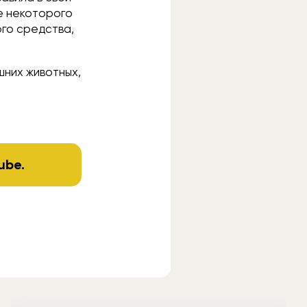
е некоторого
го средства,
шних животных,
ube
.