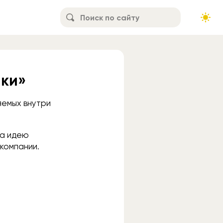
аки»
яемых внутри
на идею
 компании.