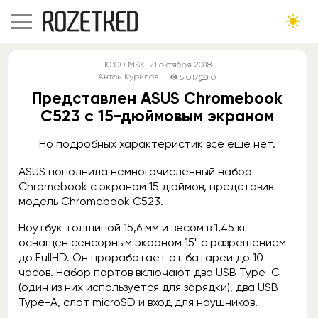
10:00
MSK
, 21 октября 2018
Антон Курилов
5 017
0
Представлен ASUS Chromebook
C523 с 15-дюймовым экраном
Но подробных характеристик всё ещё нет.
ASUS пополнила немногочисленный набор
Chromebook с экраном 15 дюймов, представив
модель Chromebook C523.
Ноутбук толщиной 15,6 мм и весом в 1,45 кг
оснащен сенсорным экраном 15" с разрешением
до FullHD. Он проработает от батареи до 10
часов. Набор портов включают два USB Type-C
(один из них используется для зарядки), два USB
Type-A, слот microSD и вход для наушников.