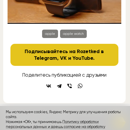
apple
apple watch
Подписывайтесь на Rozetked в
Telegram
,
VK
и
YouTube
.
Поделитесь публикацией с друзьями
Мы используем cookies, Яндекс Метрику для улучшения работы
контакты
реклама
о проекте
сайта.
Нажимая «ОК», ты принимаешь
Политику обработки
персональных данных и даешь согласие на обработку
Rozetked © 2026