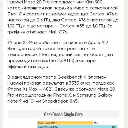
Huawei Mate 20 Pro использует чип Kirin 980,
который заявлен как первый в мире с технологией
7 нм. Он состоит из восьми ядер: два Cortex-A76 с
частотой до 2,6 ГГц, два Cortex-A76 с частотой до
1,92 ГГц и ещё четыре — Cortex-A55 до 1,8 ГГц. За
графику отвечает Mali-G76.
iPhone Xs Max работает на чипсете Apple A12
Bionic, который также построен на 7 нм
техпроцессе. Шестиядерный чип включает два
производительных (до 2,49 ГГц) и четыре
эффективных ядра.
В одноядерном тесте Geekbench 4 флагман
Huawei показал результат в 3333 очка, тогда как
iPhone Xs Max — 4821. Здесь же обогнали Mate 20
Pro и прошлогодний iPhone X, и Samsung Galaxy
Note 9 на 10-нм Snapdragon 845.