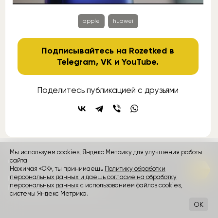
apple
huawei
Подписывайтесь на Rozetked в
Telegram
,
VK
и
YouTube
.
Поделитесь публикацией с друзьями
Мы используем cookies, Яндекс Метрику для улучшения работы
сайта.
контакты
реклама
о проекте
Нажимая «ОК», ты принимаешь
Политику обработки
персональных данных и даешь согласие на обработку
Rozetked © 2026
персональных данных
с использованием файлов cookies,
Пользовательское соглашение
системы Яндекс Метрика.
OK