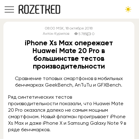
08:00
MSK
, 18 октября 2018
Антон Курилов
5 785
0
iPhone Xs Max опережает
Huawei Mate 20 Pro в
большинстве тестов
производительности
Сравнение топовых смартфонов в мобильных
бенчмарках GeekBench, AnTuTu и GFXBench.
Ряд синтетических тестов
производительности показали, что Huawei Mate
20 Pro оказался далеко не самым мощным
смартфоном. Новый флагман проигрывает iPhone
Xs Max и даже iPhone X и Samsung Galaxy Note 9 в
ряде бенчмарков.