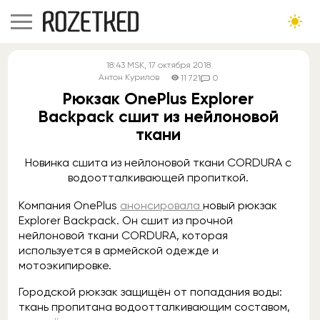
18:43
MSK
, 17 октября 2018
Антон Курилов
11 721
0
Рюкзак OnePlus Explorer
Backpack сшит из нейлоновой
ткани
Новинка сшита из нейлоновой ткани CORDURA с
водоотталкивающей пропиткой.
Компания OnePlus
анонсировала
новый рюкзак
Explorer Backpack. Он сшит из прочной
нейлоновой ткани CORDURA, которая
используется в армейской одежде и
мотоэкипировке.
Городской рюкзак защищён от попадания воды:
ткань пропитана водоотталкивающим составом,