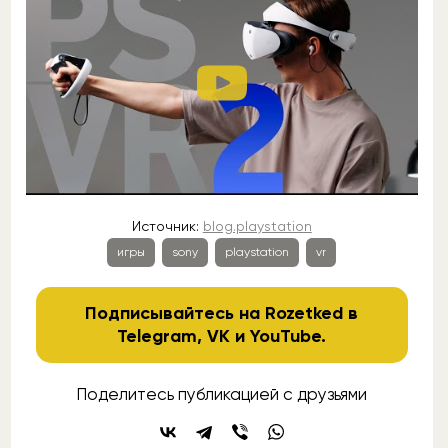
Источник:
blog.playstation
игры
sony
playstation
vr
Подписывайтесь на Rozetked в
Telegram
,
VK
и
YouTube
.
Поделитесь публикацией с друзьями