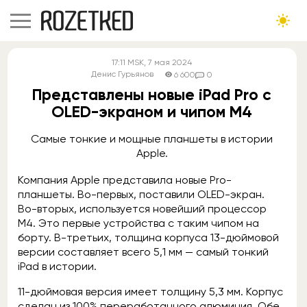
17:11
MSK
, 7 мая 2024
Денис Гурьянов
6 600
0
Представлены новые iPad Pro с
OLED-экраном и чипом M4
Самые тонкие и мощные планшеты в истории
Apple.
Компания Apple представила новые Pro-
планшеты. Во-первых, поставили OLED-экран.
Во-вторых, используется новейший процессор
M4. Это первые устройства с таким чипом на
борту. В-третьих, толщина корпуса 13-дюймовой
версии составляет всего 5,1 мм — самый тонкий
iPad в истории.
11-дюймовая версия имеет толщину 5,3 мм. Корпус
сделан из 100% переработанного алюминия. Обе