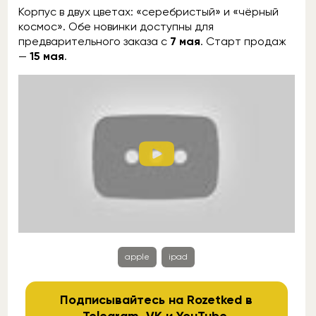
Корпус в двух цветах: «серебристый» и «чёрный
космос». Обе новинки доступны для
предварительного заказа с
7 мая
. Старт продаж
—
15 мая
.
apple
ipad
Подписывайтесь на Rozetked в
Telegram
,
VK
и
YouTube
.