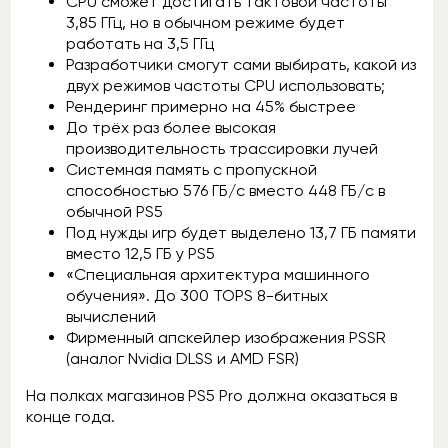
CPU сможет достигать тактовой частоты
3,85 ГГц, но в обычном режиме будет
работать на 3,5 ГГц
Разработчики смогут сами выбирать, какой из
двух режимов частоты CPU использовать;
Рендеринг примерно на 45% быстрее
До трёх раз более высокая
производительность трассировки лучей
Системная память с пропускной
способностью 576 ГБ/с вместо 448 ГБ/с в
обычной PS5
Под нужды игр будет выделено 13,7 ГБ памяти
вместо 12,5 ГБ у PS5
«Специальная архитектура машинного
обучения». До 300 TOPS 8-битных
вычислений
Фирменный апскейлер изображения PSSR
(аналог Nvidia DLSS и AMD FSR)
На полках магазинов PS5 Pro должна оказаться в
конце года.