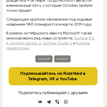
дождитесь 9 октября, тогда Microsoft выпустит
ежемесячный патч, с которым October Update
точно придёт.
Следующее крупное обновление под кодовым
названием 19H1 планируется в марте 2019 года.
В рамках октябрьского ивента Microsoft также
анонсировала ряд новых устройств:
Surface Pro
6
,
Surface Laptop 2
,
Surface Studio 2
и
Surface
Headphones
.
microsoft
windows
Подписывайтесь на Rozetked в
Telegram
,
VK
и
YouTube
.
Поделитесь публикацией с друзьями