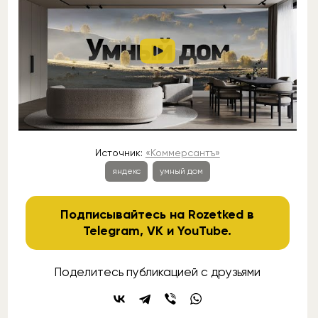
Источник:
«Коммерсантъ»
яндекс
умный дом
Подписывайтесь на Rozetked в
Telegram
,
VK
и
YouTube
.
Поделитесь публикацией с друзьями