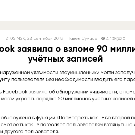
21:05
MSK
, 28 сентября 2018
Павел Сумцов
4 105
0
ook заявила о взломе 90 милл
учётных записей
наруженной уязвимости злоумышленники могли заполуч
унту пользователя без необходимости вводить его паро
ть Facebook
заявила
об обнаружении уязвимости, с по
 могли украсть порядка 50 миллионов учётных записей
 обнаружена в функции «Посмотреть как...» во второй 
осмотреть как...» позволяет пользователям взглянуть на
и другого пользователя.