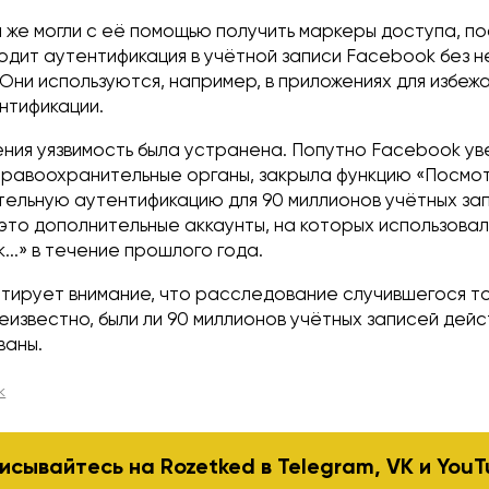
 же могли с её помощью получить маркеры доступа, п
одит аутентификация в учётной записи Facebook без 
 Они используются, например, в приложениях для избеж
нтификации.
ния уязвимость была устранена. Попутно Facebook у
равоохранительные органы, закрыла функцию «Посмотр
тельную аутентификацию для 90 миллионов учётных зап
это дополнительные аккаунты, на которых использовал
...» в течение прошлого года.
тирует внимание, что расследование случившегося т
еизвестно, были ли 90 миллионов учётных записей дей
ваны.
k
исывайтесь на Rozetked в
Telegram
,
VK
и
YouT