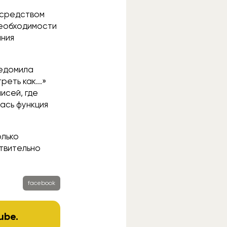
осредством
необходимости
ания
ведомила
еть как...»
исей, где
ась функция
олько
ствительно
facebook
ube
.