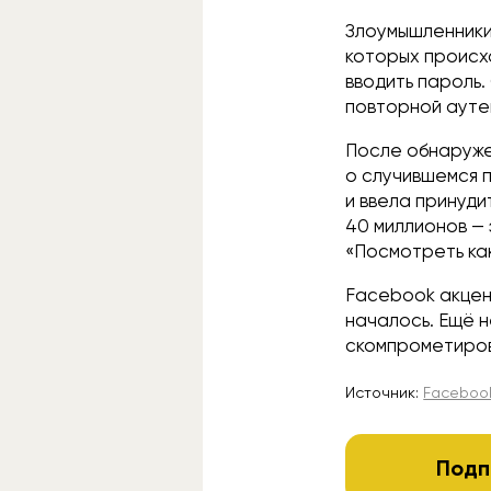
Злоумышленники
которых происх
вводить пароль.
повторной ауте
После обнаруже
о случившемся п
и ввела принуди
40 миллионов — 
«Посмотреть как
Facebook акцен
началось. Ещё н
скомпрометиро
Источник:
Faceboo
Подп