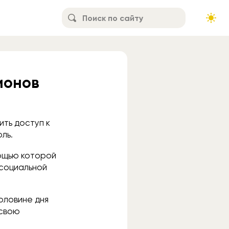
ионов
ить доступ к
ль.
мощью которой
 социальной
половине дня
 свою