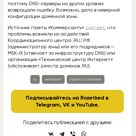
поэтому DNS-серверы на других уровнях
возвращали ошибку. Возможно, дело в неверной
конфигурации доменной зоны.
Источник газеты «Коммерсантъ»
считает
, что
проблемы возникли из-за действий
Координационного центра .RU/.РФ
(администратор зоны) или его подрядчиков —
MSK-IX (отвечает за инфраструктуру DNS) или
организации «Технический центр Интернет»
(обслуживает реестр доменов .RU).
ru
интернет
просто о сложном
Подписывайтесь на Rozetked в
Telegram
,
VK
и
YouTube
.
Поделитесь публикацией с друзьями