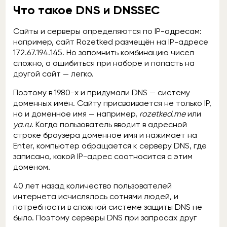
Что такое DNS и DNSSEC
Сайты и серверы определяются по IP-адресам:
например, сайт Rozetked размещён на IP-адресе
172.67.194.145. Но запомнить комбинацию чисел
сложно, а ошибиться при наборе и попасть на
другой сайт — легко.
Поэтому в 1980-x и придумали DNS — систему
доменных имён. Сайту присваивается не только IP,
но и доменное имя — например,
rozetked.me
или
ya.ru
. Когда пользователь вводит в адресной
строке браузера доменное имя и нажимает на
Enter, компьютер обращается к серверу DNS, где
записано, какой IP-адрес соотносится с этим
доменом.
40 лет назад количество пользователей
интернета исчислялось сотнями людей, и
потребности в сложной системе защиты DNS не
было. Поэтому серверы DNS при запросах друг