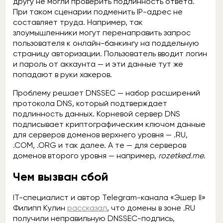
другу не могли проверить подлинность ответа.
При таком сценарии подменить IP-адрес не
составляет труда. Например, так
злоумышленники могут перенаправить запрос
пользователя к онлайн-банкингу на поддельную
страницу авторизации. Пользователь вводит логин
и пароль от аккаунта — и эти данные тут же
попадают в руки хакеров.
Проблему решает DNSSEC — набор расширений
протокола DNS, который подтверждает
подлинность данных. Корневой сервер DNS
подписывает криптографическим ключом данные
для серверов доменов верхнего уровня — .RU,
.COM, .ORG и так далее. А те — для серверов
доменов второго уровня — например,
rozetked.me
.
Чем вызван сбой
IT-специалист и автор Telegram-канала «Эшер II»
Филипп Кулин
рассказал
, что домены в зоне .RU
получили неправильную DNSSEC-подпись,