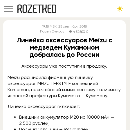
19:18
MSK
, 25 сентября 2018
Павел Сумцов
4 525
0
Линейка аксессуаров Meizu с
медведем Кумамоном
добралась до России
Аксессуары уже поступили в продажу.
Meizu расширила фирменную линейку
аксессуаров MEIZU LIFESTYLE коллекцией
Kumamon, посвящённой вымышленному талисману
японской префектуры Кумамото — Кумамону.
Линейка аксессуаров включает:
Внешний аккумулятор M20 на 10000 мАч —
2 500 рублей;
Подушку для шеи — 990 рублей;