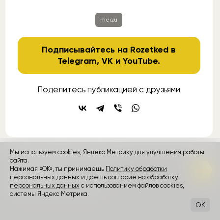
meizu
Подписывайтесь на Rozetked в
Telegram
,
VK
и
YouTube
.
Поделитесь публикацией с друзьями
Мы используем cookies, Яндекс Метрику для улучшения работы
контакты
реклама
о проекте
сайта.
Нажимая «ОК», ты принимаешь
Политику обработки
персональных данных и даешь согласие на обработку
Rozetked © 2026
персональных данных
с использованием файлов cookies,
Пользовательское соглашение
системы Яндекс Метрика.
OK