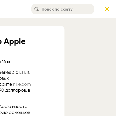
ю Apple
orMax.
ries 3 с LTE в
новых
 сайте
nike.com
90 долларов, в
 Apple вместе
серию ремешков