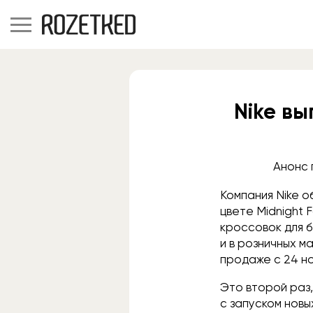
Nike в
Анонс 
Компания Nike о
цвете Midnight 
кроссовок для б
и в розничных м
продаже с 24 но
Это второй раз,
с запуском новы