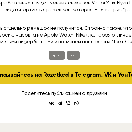
азработанных для фирменных сникеров VaporMax Flyknit.
е вида спортивных ремешков, которые можно приобре
ть отдельно ремешок не получится. Странно также, что
ерсию часов, а не Apple Watch Nike+, которая отличае
ивными циферблатами и наличием приложения Nike+ Clu
apple
nike
исывайтесь на Rozetked в
Telegram
,
VK
и
YouT
Поделитесь публикацией с друзьями