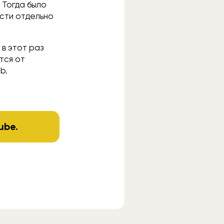
 Тогда было
сти отдельно
 в этот раз
тся от
b.
ube
.