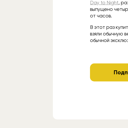
Day to Night
, р
выпущено четыр
от часов.
В этот раз купи
взяли обычную в
обычной эксклюз
Подп