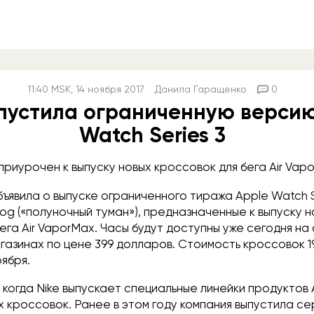
11:40
MSK
, 14 ноября 2017
Данила Гаращенко
0
ыпустила ограниченную верси
Watch Series 3
приурочен к выпуску новых кроссовок для бега Air Vap
бъявила о выпуске ограниченного тиража Apple Watch Se
Fog («полуночный туман»), предназначенные к выпуску 
ега Air VaporMax. Часы будут доступны уже сегодня на
агазинах по цене 399 долларов. Стоимость кроссовок 1
ября.
 когда Nike выпускает специальные линейки продуктов
х кроссовок. Ранее в этом году компания выпустила 