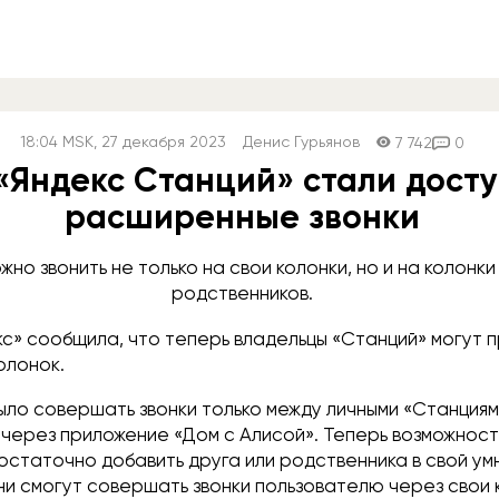
18:04
MSK
, 27 декабря 2023
Денис Гурьянов
7 742
0
«Яндекс Станций» стали дост
расширенные звонки
жно звонить не только на свои колонки, но и на колонк
родственников.
с» сообщила, что теперь владельцы «Станций» могут 
колонок.
ло совершать звонки только между личными «Станциями
 через приложение «Дом с Алисой». Теперь возможнос
остаточно добавить друга или родственника в свой ум
ни смогут совершать звонки пользователю через свои 