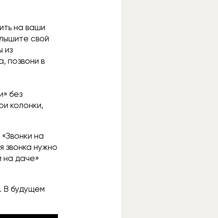
нить на ваши
 слышите свой
ы из
, позвони в
и» без
ои колонки,
 «Звонки на
я звонка нужно
й на даче»
. В будущем