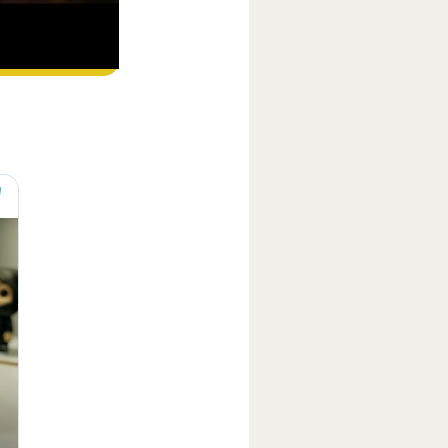
ube
.