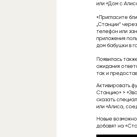
или «Дом с Алис
«Пригласите бли
„Станции“ через
телефон или зан
приложения поль
дом бабушки в г
Появилась также
ожидания ответа
так и предоста
Активировать фу
Станцию» > «Зво
сказать специал
или «Алиса, сое
Новые возможно
добавят на «Ста