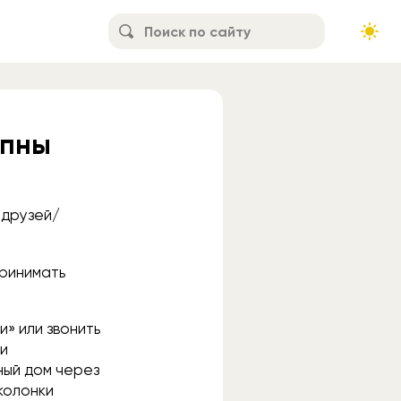
упны
и друзей/
принимать
» или звонить
ти
ный дом через
колонки