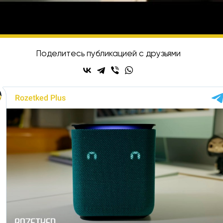
исывайтесь на Rozetked в
Telegram
,
VK
и
YouT
Поделитесь публикацией с друзьями