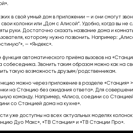
ой».
зких в свой умный дом в приложении — и они смогут зво
 свои колонки или „Дом с Алисой“. Удобно, когда вы не
яты руки. Достаточно сказать название дома и комнат
зователя, которому нужно позвонить. Например: „Алиса
остиную“», — «Яндекс».
 функция автоматического приёма вызовов на «Станци
 собеседника. Звонить таким образом можно как на св
вить такую возможность друзьям/родственникам.
нкцию можно через приложение в разделе «Станция» >
нки на Станцию без ожидания ответа». Для совершени
ьную команду. Например, «Алиса, соедини со Станцие
дини со Станцией дома на кухне».
сти уже доступны на всех актуальных моделях колонок
нцию Дуо Макс», «ТВ Станции» и «ТВ Станции Про».