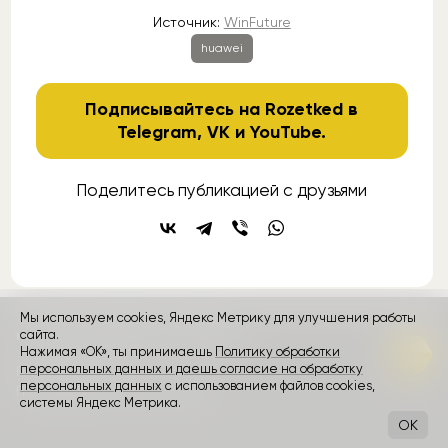
Источник:
WinFuture
huawei
Подписывайтесь на Rozetked в
Telegram
,
VK
и
YouTube
.
Поделитесь публикацией с друзьями
Мы используем cookies, Яндекс Метрику для улучшения работы
сайта.
контакты
реклама
о проекте
Нажимая «ОК», ты принимаешь
Политику обработки
персональных данных и даешь согласие на обработку
Rozetked © 2026
персональных данных
с использованием файлов cookies,
Пользовательское соглашение
системы Яндекс Метрика.
OK