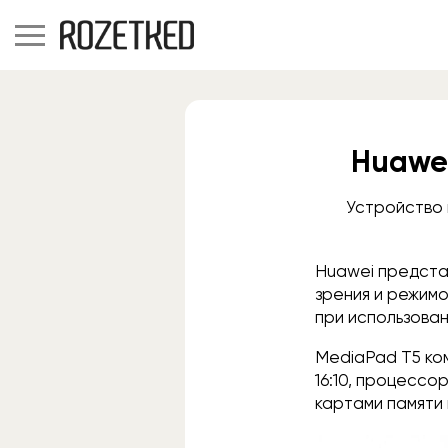
Huawei
Устройство 
Huawei предста
зрения и режимо
при использова
MediaPad T5 ко
16:10, процессор
картами памяти 