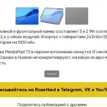
овной и фронтальной камер составляет 5 и 2 Мп соот
2,4 у обоих модулей. В корпус с габаритами 243×164×7,
арея на 5100 мАч.
и MediaPad T5 в чёрном исполнении начнутся 13 сент
. Однако в Huawei не конкретизируют, на какую из двух
ть.
huawei
исывайтесь на Rozetked в
Telegram
,
VK
и
YouT
Поделитесь публикацией с друзьями