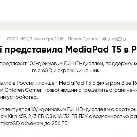
09:00
MSK
, 7 сентября 2018
Павел Сумцов
3 791
0
 представила MediaPad T5 в 
предложит 10,1-дюймовым Full HD-дисплей, поддержку 
microSD и скромный ценник.
вила в России планшет MediaPad T5 с фильтром Blue R
м Children Corner, позволяющим определить ограничен
нии устройства.
мплектуется 10,1-дюймовым Full HD-дисплеем с соотн
ом Kirin 659, 2/3 ГБ ОЗУ, 16/32 ГБ ПЗУ с возможностью 
microSD объёмом до 256 ГБ.