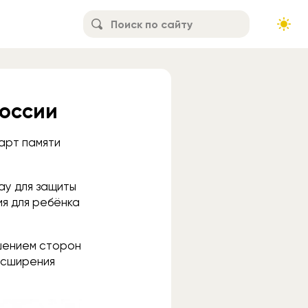
России
карт памяти
ay для защиты
ия для ребёнка
ошением сторон
расширения