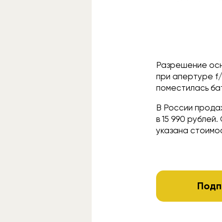
Разрешение осн
при апертуре f/
поместилась бат
В России продаж
в 15 990 рублей
указана стоимос
Подп