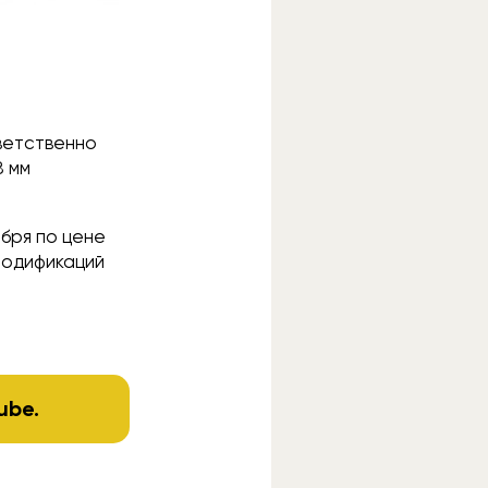
ветственно
8 мм
ября по цене
 модификаций
ube
.