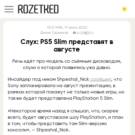
13:01
MSK
, 17 июля 2023
Денис Гурьянов
6 028
0
Слух: PS5 Slim представят в
августе
Речь идёт про модель со съёмным дисководом,
слухи о которой появились ужа давно.
Инсайдер под ником Shpeshal_Nick
сообщил
, что
Sony запланировала на август презентацию, в
рамках которой покажут не только новые игры, но
также будет представлена PlayStation 5 Slim.
«Некоторое время назад я слышал, что, скорее
всего, будет августовское шоу PlayStation, и план
в том, чтобы представить там Slim-версию
консоли», — Shpeshal_Nick.