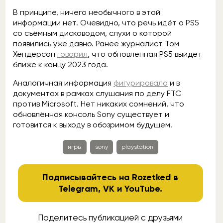
В принципе, ничего необычного в этой
информации нет. Очевидно, что речь идёт о PS5
со съёмным дисководом, слухи о которой
появились уже давно. Ранее журналист Том
Хендерсон
говорил
, что обновлённая PS5 выйдет
ближе к концу 2023 года.
Аналогичная информация
фигурировала
и в
документах в рамках слушания по делу FTC
против Microsoft. Нет никаких сомнений, что
обновлённая консоль Sony существует и
готовится к выходу в обозримом будущем.
игры
sony
playstation
Подписывайтесь на Rozetked в
Telegram
,
VK
и
YouTube
.
Поделитесь публикацией с друзьями