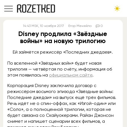
14:43
MSK
, 10 ноября 2017
Егор Меняйло
0
Disney продлила «Звёздные
войны» на новую трилогию
Ей займётся режиссёр «Последних джедаев».
По вселенной «Звёздных войн» будет новая
трилогия — четвёртая по счёту, информация об
этом появилась на
официальном сайте
.
Корпорация Disney заключила договор с
режиссёром восьмого эпизода «Звёздные войны:
Последние джедаи» на выпуск ещё трёх фильмов.
Речь идёт не о спин-оффах, как «Изгой-один» или
«Соло», а о полноценной трилогии, которая не
будет связана со Скайуокерами. Райан Джонсон
снимет и напишет сценарии всех фильмов, а