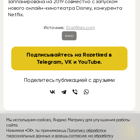
запланирована на 2019 совместно с запуском
нового онлайн-кинотеатра Disney, конкурента
Netflix.
Источник:
StarWars.com
кино
Подписывайтесь на Rozetked в
Telegram
,
VK
и
YouTube
.
Поделитесь публикацией с друзьями
Мы используем cookies, Яндекс Метрику для улучшения работы
контакты
сайта.
реклама
о проекте
Нажимая «ОК», ты принимаешь
Политику обработки
персональных данных и даешь согласие на обработку
Rozetked © 2026