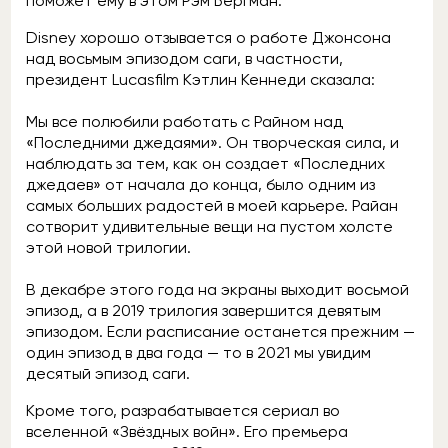
поможет ему в этом Рэм Бергман.
Disney хорошо отзывается о работе Джонсона
над восьмым эпизодом саги, в частности,
президент Lucasfilm Кэтлин Кеннеди сказала:
Мы все полюбили работать с Райном над
«Последними джедаями». Он творческая сила, и
наблюдать за тем, как он создает «Последних
джедаев» от начала до конца, было одним из
самых больших радостей в моей карьере. Райан
сотворит удивительные вещи на пустом холсте
этой новой трилогии.
В декабре этого года на экраны выходит восьмой
эпизод, а в 2019 трилогия завершится девятым
эпизодом. Если расписание останется прежним —
один эпизод в два года — то в 2021 мы увидим
десятый эпизод саги.
Кроме того, разрабатывается сериал во
вселенной «Звёздных войн». Его премьера