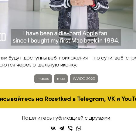
ям будут доступны веб-приложения — по сути, веб-стр
аются через отдельную иконку.
macos
mac
WWDC 2023
исывайтесь на Rozetked в
Telegram
,
VK
и
YouT
Поделитесь публикацией с друзьями