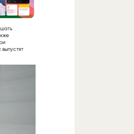
ышать
акже
при
c выпустят