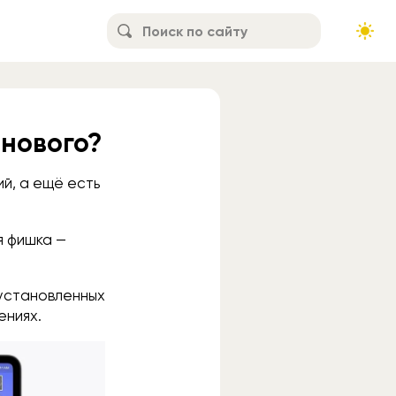
нового?
й, а ещё есть
я фишка —
 установленных
ениях.