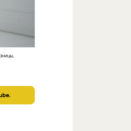
аницы,
ube
.