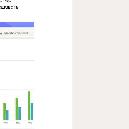
ьютер
оздавать