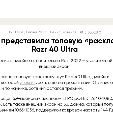
15:51
MSK
, 1 июня 2023
Денис Гурьянов
3 033
0
a представила топовую «раск
Razr 40 Ultra
ение в дизайне относительно Razr 2022 — увеличенный
внешний экран.
авила топовую «раскладушку» Razr 40 Ultra, дизайн и
и которой
утекли
в сеть ещё до презентации. Отличия 
к и по начинке, хотя чип остался прежним.
снащён 6,9-дюймовым дисплеем LTPO pOLED: 2640×1080, д
+. Есть также внешний экран на 3,6 дюйма, который пол
ением 1066×1056, поддержкой кадровой частоты 144 Гц