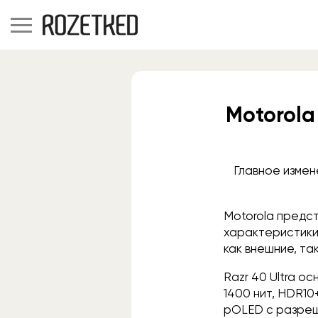
Motorol
Главное измен
Motorola предст
характеристик
как внешние, та
Razr 40 Ultra о
1400 нит, HDR10
pOLED с разреш