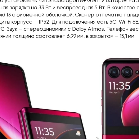
 установлены чип Snapdragon 8+ Gen 1 и батарея на 3
ая зарядка на 33 Вт и беспроводная 5 Вт. В качестве
id 13 с фирменной оболочкой. Сканер отпечатка пальц
иты корпуса — IP52. Для подключения есть 5G, Wi-Fi 6E, 
C. Звук — стереодинамики с Dolby Atmos. Телефон весит
нии толщина составляет 6,99 мм, в закрытом — 15,1 мм.