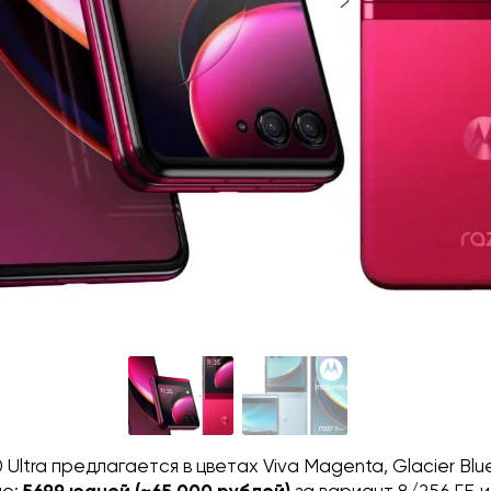
 Ultra предлагается в цветах Viva Magenta, Glacier Blue 
ие:
5699 юаней (~65 000 рублей)
за вариант 8/256 ГБ 