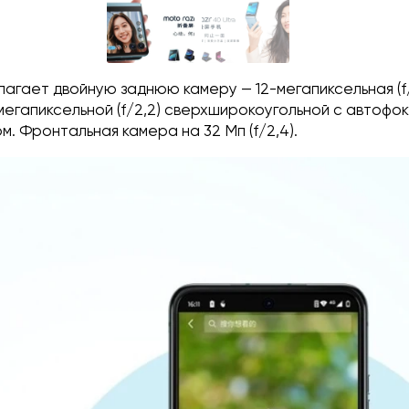
гает двойную заднюю камеру — 12-мегапиксельная (f/1
мегапиксельной (f/2,2) сверхширокоугольной с автофо
. Фронтальная камера на 32 Мп (f/2,4).