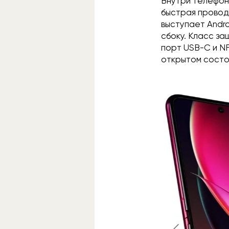
Внутри телефона
быстрая проводн
выступает Andro
сбоку. Класс защ
порт USB-C и NF
открытом состоя