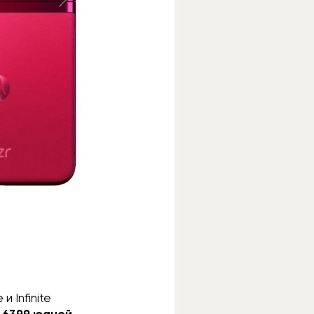
и Infinite
и
6399 юаней