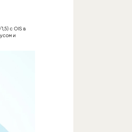
,5) с OIS в
кусом и