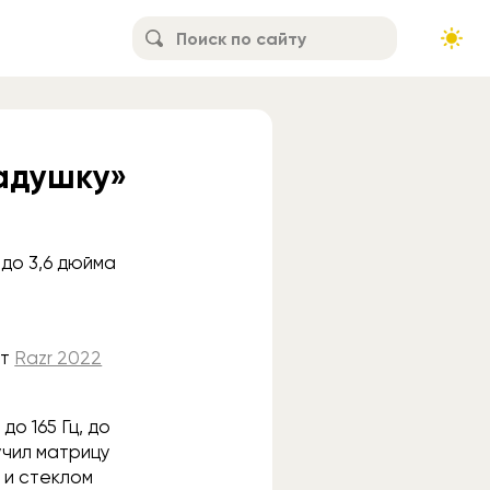
ладушку»
 до 3,6 дюйма
от
Razr 2022
о 165 Гц, до
учил матрицу
 и стеклом