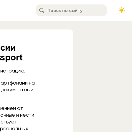
ссии
sport
гистрацию.
смартфонами на
 документов и
шением от
данные и нести
тствует
ерсональных