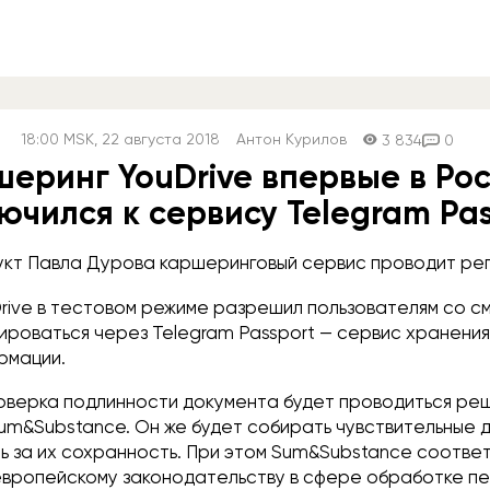
18:00
MSK
, 22 августа 2018
Антон Курилов
3 834
0
еринг YouDrive впервые в Ро
ючился к сервису Telegram Pas
укт Павла Дурова каршеринговый сервис проводит ре
rive в тестовом режиме разрешил пользователям со 
ироваться через Telegram Passport — сервис хранения
рмации.
оверка подлинности документа будет проводиться ре
um&Substance. Он же будет собирать чувствительные 
ь за их сохранность. При этом Sum&Substance соотве
европейскому законодательству в сфере обработке п