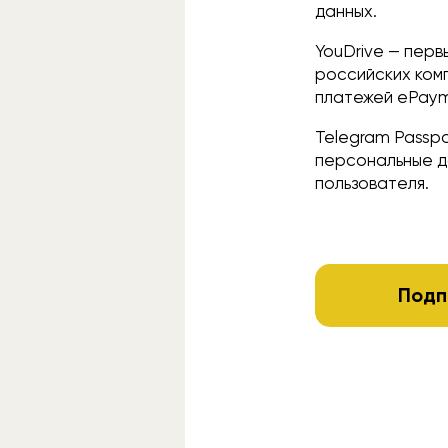
данных.
YouDrive — перв
российских ком
платежей ePaym
Telegram Passp
персональные д
пользователя.
Подп