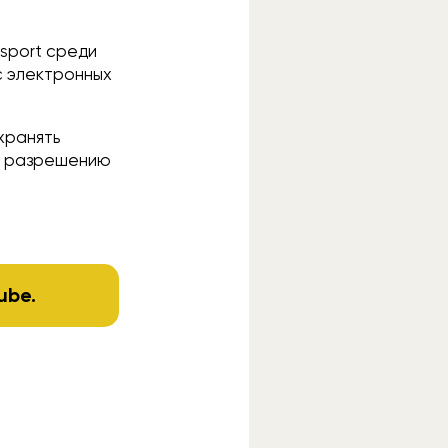
ssport среди
с электронных
хранять
по разрешению
ube
.