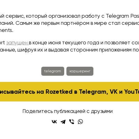
ый сервис, который организовал работу с Telegram Pa
паний. Самым же первым партнёром в мире стал серви
ents.
ort
запущен
в конце июня текущего года и позволяет со
анные, шифруя их и выдавая сторонним приложениям 
telegram
каршеринг
исывайтесь на Rozetked в
Telegram
,
VK
и
YouT
Поделитесь публикацией с друзьями