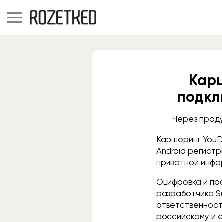
Карш
подкл
Через прод
Каршеринг YouD
Android регистр
приватной инфо
Оцифровка и пр
разработчика S
ответственност
российскому и 