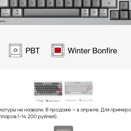
атуры не назвали. В продаже — в апреле. Для примера
лларов (~14 200 рублей).
oneplus