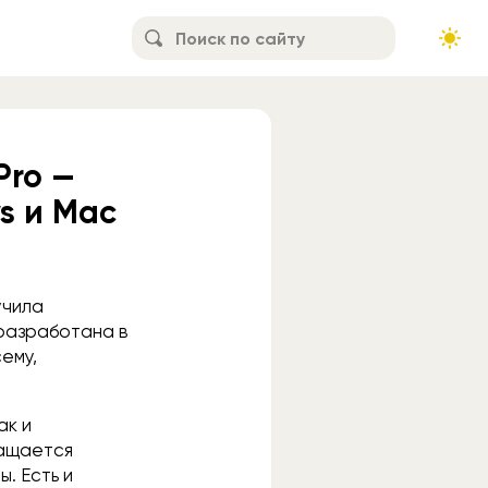
Pro —
s и Mac
учила
 разработана в
сему,
ак и
нащается
. Есть и