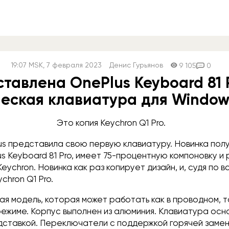
19:07
MSK
, 7 февраля 2023
Денис Гурьянов
9 105
0
тавлена OnePlus Keyboard 81 
еская клавиатура для Window
Это копия Keychron Q1 Pro.
us представила свою первую клавиатуру. Новинка пол
s Keyboard 81 Pro, имеет 75-процентную компоновку и
eychron. Новинка как раз копирует дизайн, и, судя по в
chron Q1 Pro.
я модель, которая может работать как в проводном, т
ежиме. Корпус выполнен из алюминия. Клавиатура ос
дставкой. Переключатели с поддержкой горячей замены