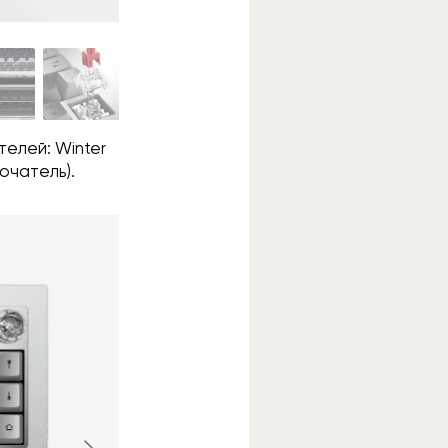
телей: Winter
ючатель).