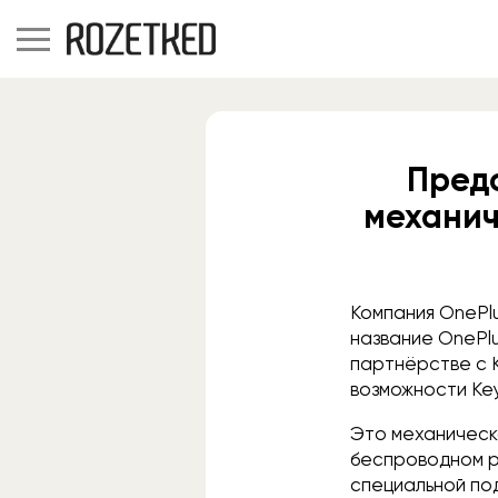
Предс
механич
Компания OnePl
название OnePlu
партнёрстве с K
возможности Key
Это механическа
беспроводном р
специальной по