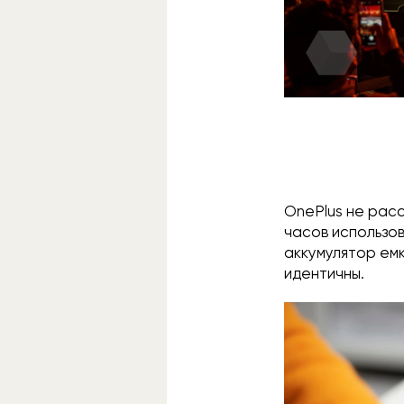
OnePlus не расс
часов использов
аккумулятор емк
идентичны.