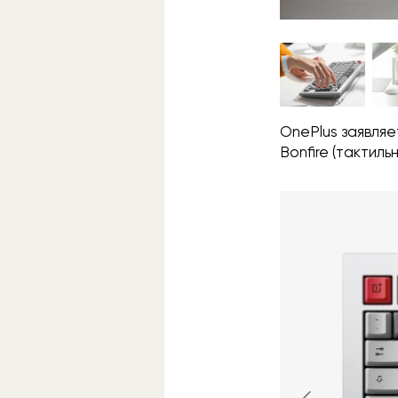
OnePlus заявляе
Bonfire (тактил