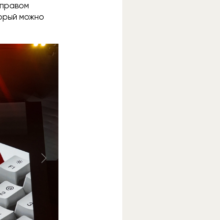
 правом
орый можно