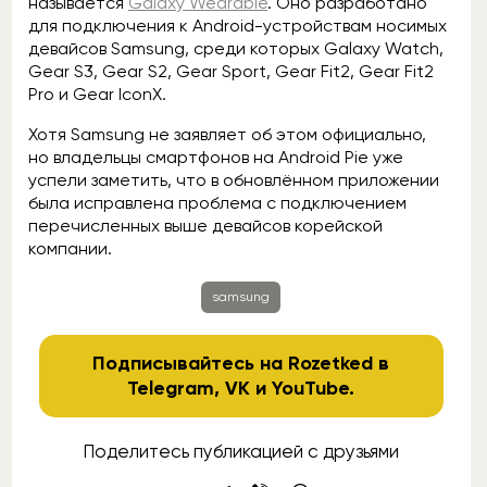
называется
Galaxy Wearable
. Оно разработано
для подключения к Android-устройствам носимых
девайсов Samsung, среди которых Galaxy Watch,
Gear S3, Gear S2, Gear Sport, Gear Fit2, Gear Fit2
Pro и Gear IconX.
Хотя Samsung не заявляет об этом официально,
но владельцы смартфонов на Android Pie уже
успели заметить, что в обновлённом приложении
была исправлена проблема с подключением
перечисленных выше девайсов корейской
компании.
samsung
Подписывайтесь на Rozetked в
Telegram
,
VK
и
YouTube
.
Поделитесь публикацией с друзьями