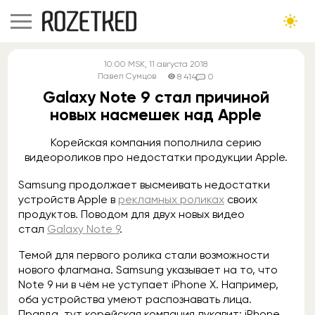
10:00
MSK
, 11 августа 2018
Павел Сумцов
8 414
0
Galaxy Note 9 стал причиной
новых насмешек над Apple
Корейская компания пополнила серию
видеороликов про недостатки продукции Apple.
Samsung продолжает высмеивать недостатки
устройств Apple в
рекламных роликах
своих
продуктов. Поводом для двух новых видео
стал
Galaxy Note 9
.
Темой для первого ролика стали возможности
нового флагмана. Samsung указывает на то, что
Note 9 ни в чём не уступает iPhone X. Например,
оба устройства умеют распознавать лица.
Правда, тут корейская компания лукавит: iPhone