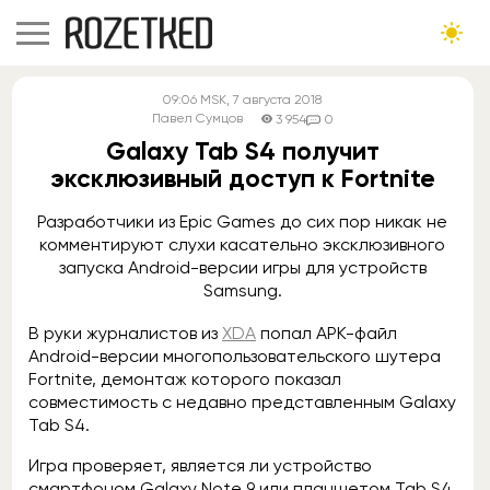
09:06
MSK
, 7 августа 2018
Павел Сумцов
3 954
0
Galaxy Tab S4 получит
эксклюзивный доступ к Fortnite
Разработчики из Epic Games до сих пор никак не
комментируют слухи касательно эксклюзивного
запуска Android-версии игры для устройств
Samsung.
В руки журналистов из
XDA
попал APK-файл
Android-версии многопользовательского шутера
Fortnite, демонтаж которого показал
совместимость с недавно представленным Galaxy
Tab S4.
Игра проверяет, является ли устройство
смартфоном Galaxy Note 9 или планшетом Tab S4,