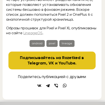
которые позволяют устанавливать обновления
системы бесшовно в фоновом режиме. Вскоре
список должен пополниться Pixel 2 и OnePlus 6 с
аналогичной структурой хранилища.
Образы прошивок для Pixel и Pixel XL опубликованы
на сайте
LineageOS
.
android
pixel
lineage
Подписывайтесь на Rozetked в
Telegram
,
VK
и
YouTube
.
Поделитесь публикацией с друзьями