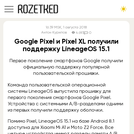
16:39
MSK
, 1 августа 2018
Антон Курилов
4 693
0
Google Pixel и Pixel XL получили
поддержку LineageOS 15.1
Первое поколение смартфонов Google получили
официальную поддержку популярной
пользовательской прошивки.
Команда пользовательской операционной
системы LineageOS выпустила прошивку для
первого поколения смартфонов Google Pixel.
Устройства с системными A/B-разделами одними
из первых получили поддержку оболочки.
Помимо Pixel, LineageOS 15.1 на базе Android 8.1
доступна для Xiaomi Mi A1 и Moto Z2 Force. Все
четыре устройства имеют разделы памяти A/B,