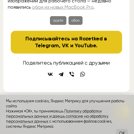
изображений для рабочего стола — недавно
появились
обои из новых MacBook Pro
.
apple
обои
Подписывайтесь на Rozetked в
Telegram
,
VK
и
YouTube
.
Поделитесь публикацией с друзьями
Мы используем cookies, Яндекс Метрику для улучшения работы
сайта.
контакты
реклама
о проекте
Нажимая «ОК», ты принимаешь
Политику обработки
персональных данных и даешь согласие на обработку
Rozetked © 2026
персональных данных
с использованием файлов cookies,
Пользовательское соглашение
системы Яндекс Метрика.
OK