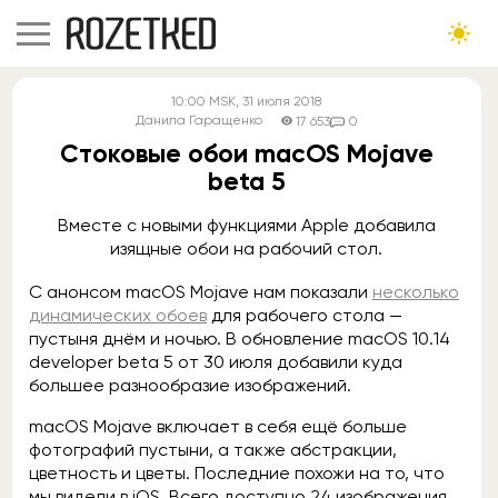
10:00
MSK
, 31 июля 2018
Данила Гаращенко
17 653
0
Стоковые обои macOS Mojave
beta 5
Вместе с новыми функциями Apple добавила
изящные обои на рабочий стол.
С анонсом macOS Mojave нам показали
несколько
динамических обоев
для рабочего стола —
пустыня днём и ночью. В обновление macOS 10.14
developer beta 5 от 30 июля добавили куда
большее разнообразие изображений.
macOS Mojave включает в себя ещё больше
фотографий пустыни, а также абстракции,
цветность и цветы. Последние похожи на то, что
мы видели в iOS. Всего доступно 24 изображения.