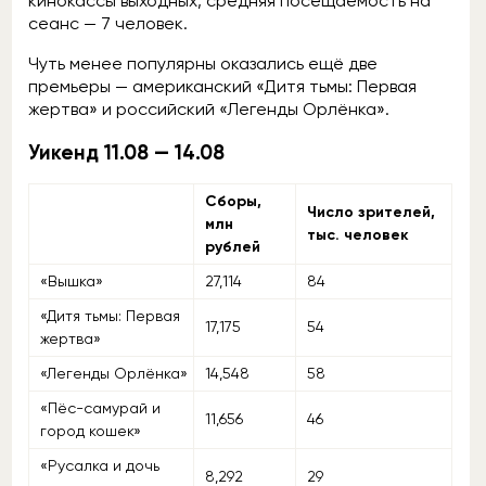
кинокассы выходных, средняя посещаемость на
сеанс — 7 человек.
Чуть менее популярны оказались ещё две
премьеры — американский «Дитя тьмы: Первая
жертва» и российский «Легенды Орлёнка».
Уикенд 11.08 — 14.08
Cборы,
Число зрителей,
млн
тыс. человек
рублей
«Вышка»
27,114
84
«Дитя тьмы: Первая
17,175
54
жертва»
«Легенды Орлёнка»
14,548
58
«Пёс-самурай и
11,656
46
город кошек»
«Русалка и дочь
8,292
29