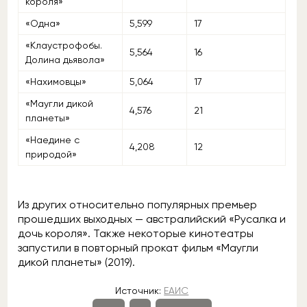
короля»
«Одна»
5,599
17
«Клаустрофобы.
5,564
16
Долина дьявола»
«Нахимовцы»
5,064
17
«Маугли дикой
4,576
21
планеты»
«Наедине с
4,208
12
природой»
Из других относительно популярных премьер
прошедших выходных — австралийский «Русалка и
дочь короля». Также некоторые кинотеатры
запустили в повторный прокат фильм «Маугли
дикой планеты» (2019).
Источник:
ЕАИС