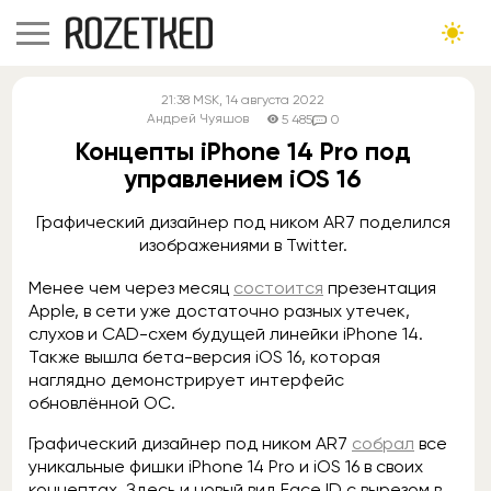
21:38
MSK
, 14 августа 2022
Андрей Чуяшов
5 485
0
Концепты iPhone 14 Pro под
управлением iOS 16
Графический дизайнер под ником AR7 поделился
изображениями в Twitter.
Менее чем через месяц
состоится
презентация
Apple, в сети уже достаточно разных утечек,
слухов и CAD-схем будущей линейки iPhone 14.
Также вышла бета-версия iOS 16, которая
наглядно демонстрирует интерфейс
обновлённой ОС.
Графический дизайнер под ником AR7
собрал
все
уникальные фишки iPhone 14 Pro и iOS 16 в своих
концептах. Здесь и новый вид Face ID с вырезом в