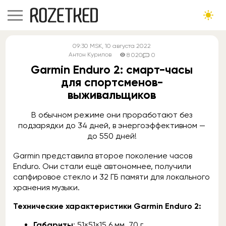
09:30
MSK
, 10 августа 2022
Антон Курилов
8 020
0
Garmin Enduro 2: смарт-часы
для спортсменов-
выживальщиков
В обычном режиме они проработают без
подзарядки до 34 дней, в энергоэффективном —
до 550 дней!
Garmin представила второе поколение часов
Enduro. Они стали ещё автономнее, получили
сапфировое стекло и 32 ГБ памяти для локального
хранения музыки.
Технические характеристики Garmin Enduro 2:
Габариты
: 51×51×15,6 мм, 70 г