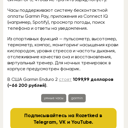
Часы поддерживают систему бесконтактной
оплаты Garmin Pay, приложения из Connect IQ
(например, Spotify), просмотр погоды, поиск
телефона и ответы на уведомления.
Из спортивных функций — пульсометр, высотомер,
термометр, компас, мониторинг насыщения крови
кислородом, уровня стресса и частоты дыхания,
отслеживание качества сна и восстановления,
виртуальный тренер. Для ночных тренировок в
корпусе предусмотрен фонарик.
В США Garmin Enduro 2
стоят
1099,99 долларов
(~66 200 рублей)
.
умные часы
garmin
Подписывайтесь на Rozetked в
Telegram
,
VK
и
YouTube
.