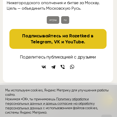
Нижегородского ополчения и битве за Москву.
Цель — объединить Московскую Русь.
игры
ru
Подписывайтесь на Rozetked в
Telegram
,
VK
и
YouTube
.
Поделитесь публикацией с друзьями
Мы используем cookies, Яндекс Метрику для улучшения работы
контакты
реклама
о проекте
сайта.
Нажимая «ОК», ты принимаешь
Политику обработки
персональных данных и даешь согласие на обработку
Rozetked © 2026
персональных данных
с использованием файлов cookies,
Пользовательское соглашение
системы Яндекс Метрика.