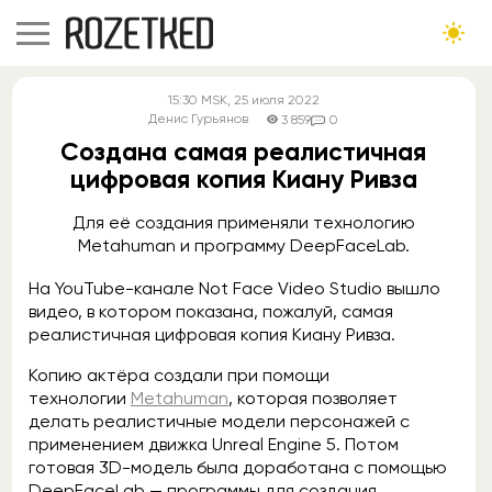
15:30
MSK
, 25 июля 2022
Денис Гурьянов
3 859
0
Создана самая реалистичная
цифровая копия Киану Ривза
Для её создания применяли технологию
Metahuman и программу DeepFaceLab.
На YouTube-канале Not Face Video Studio вышло
видео, в котором показана, пожалуй, самая
реалистичная цифровая копия Киану Ривза.
Копию актёра создали при помощи
технологии
Metahuman
, которая позволяет
делать реалистичные модели персонажей с
применением движка Unreal Engine 5. Потом
готовая 3D-модель была доработана с помощью
DeepFaceLab — программы для создания