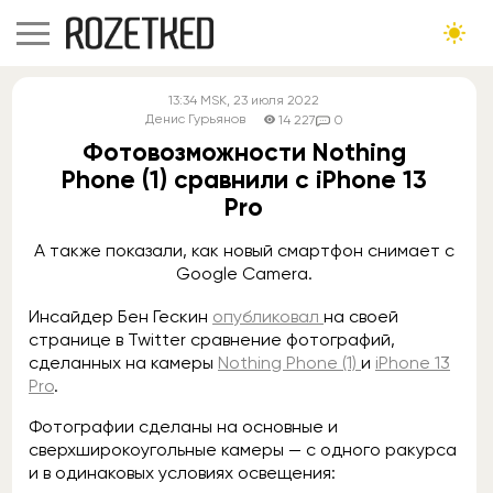
13:34
MSK
, 23 июля 2022
Денис Гурьянов
14 227
0
Фотовозможности Nothing
Phone (1) сравнили с iPhone 13
Pro
А также показали, как новый смартфон снимает с
Google Camera.
Инсайдер Бен Гескин
опубликовал
на своей
странице в Twitter сравнение фотографий,
сделанных на камеры
Nothing Phone (1)
и
iPhone 13
Pro
.
Фотографии сделаны на основные и
сверхширокоугольные камеры — с одного ракурса
и в одинаковых условиях освещения: