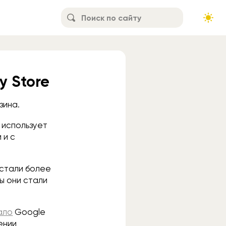
y Store
зина.
 использует
 и с
 стали более
ы они стали
ало
Google
ении