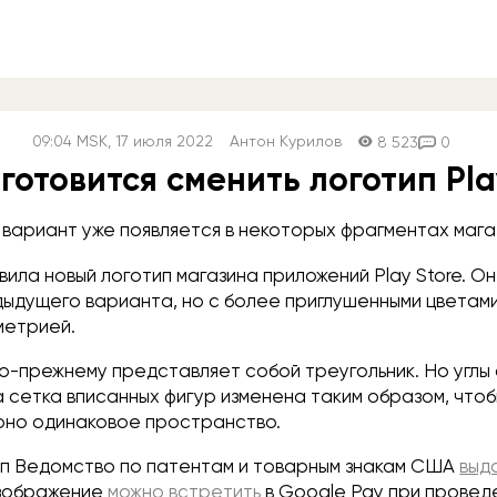
09:04
MSK
, 17 июля 2022
Антон Курилов
8 523
0
готовится сменить логотип Pla
 вариант уже появляется в некоторых фрагментах мага
ила новый логотип магазина приложений Play Store. Он
дыдущего варианта, но с более приглушенными цветами
метрией.
по-прежнему представляет собой треугольник. Но углы
а сетка вписанных фигур изменена таким образом, чтоб
рно одинаковое пространство.
ип Ведомство по патентам и товарным знакам США
выд
изображение
можно встретить
в Google Pay при провед