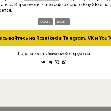
газине. В приложениях и на сайте самого Play Store но
ается.
google
дизайн
исывайтесь на Rozetked в
Telegram
,
VK
и
YouT
Поделитесь публикацией с друзьями