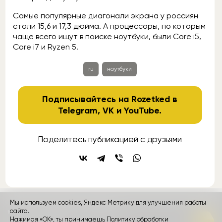
Самые популярные диагонали экрана у россиян
стали 15,6 и 17,3 дюйма. А процессоры, по которым
чаще всего ищут в поиске ноутбуки, были Core i5,
Core i7 и Ryzen 5.
ru
ноутбуки
Подписывайтесь на Rozetked в
Telegram
,
VK
и
YouTube
.
Поделитесь публикацией с друзьями
Мы используем cookies, Яндекс Метрику для улучшения работы
сайта.
контакты
реклама
о проекте
Нажимая «ОК», ты принимаешь
Политику обработки