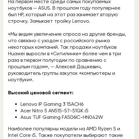
На первом месте среди самых покупаемых
ноутбуков — ASUS. В прошлом году популярнее
был HP, который на этот раз занимает вторую
строчку. Замыкает тройку Lenovo.
«Мы видим увеличение спроса на другие бренды,
что связано с уходом с российского рынка
некоторых компаний. Так продажи ноутбуков
Huawei выросли в «Ситилинке» более чем в три
раза в первом полугодии по сравнению с
прошлым годом», — Алексей Дашкевич,
руководитель группы закупок «компьютеры и
ноутбуки».
Высокий ценовой сегмент:
Lenovo IP Gaming 3 15ACH6
Acer Nitro 5 AN515-57-51GK i5
Asus TUF Gaming FA506IC-HN042W
Наиболее популярны модели на AMD Ryzen 5 и
Intel Core i5. Также покупатели выбирают такие